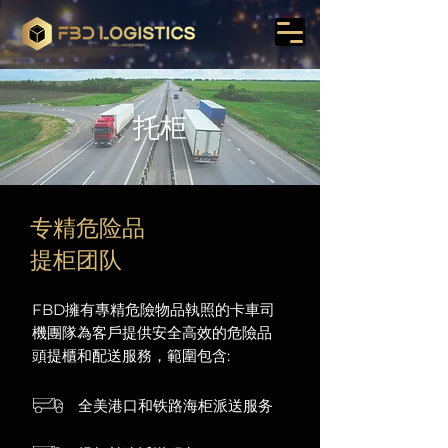
托柜
专精危险品
提柜团队
FBD擁有專精危險物品執照的卡車司
機團隊為客戶提供安全高效的危險品
頭提櫃和配送服務，範圍包含:
全美港口和铁路海柜派送服务